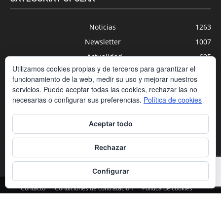
Noticias
1263
Newsletter
1007
Actualidad
695
Utilizamos cookies propias y de terceros para garantizar el
Universidades
556
funcionamiento de la web, medir su uso y mejorar nuestros
Blog
391
servicios. Puede aceptar todas las cookies, rechazar las no
necesarias o configurar sus preferencias.
Política de cookies
Agenda
254
Nuevas Tecnologías
200
Aceptar todo
Estudios
188
Centros Privados
169
Rechazar
Configurar
Contacto
Condiciones de contratación
Política de cookies
Política de privacidad
Aviso legal
© Copyrigth Peldaño | all Rights Reserved