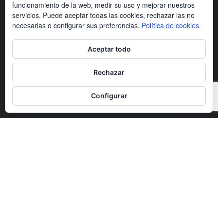
funcionamiento de la web, medir su uso y mejorar nuestros
asignaturas para sumar 14 puntos
servicios. Puede aceptar todas las cookies, rechazar las no
necesarias o configurar sus preferencias.
Política de cookies
Francisco José Flores Pérez, nuevo
Aceptar todo
secretario general de CECE
Rechazar
CATEGORÍA POPULAR
Configurar
Noticias
1263
Newsletter
1007
Actualidad
695
Universidades
556
Blog
391
Agenda
254
Nuevas Tecnologías
200