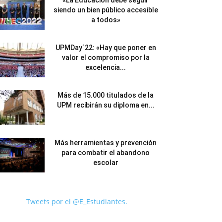
«La Educación debe seguir
siendo un bien público accesible
a todos»
UPMDay´22: «Hay que poner en
valor el compromiso por la
excelencia...
Más de 15.000 titulados de la
UPM recibirán su diploma en...
Más herramientas y prevención
para combatir el abandono
escolar
Tweets por el @E_Estudiantes.