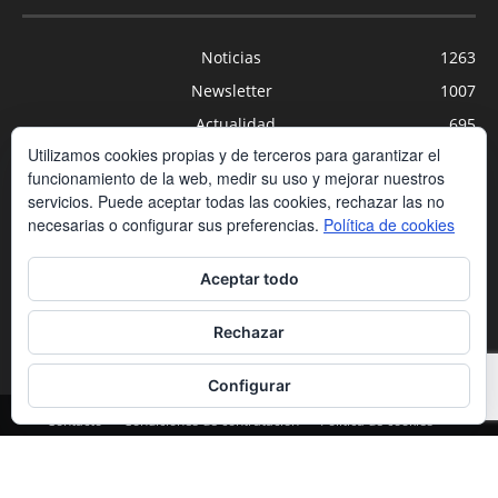
Noticias
1263
Newsletter
1007
Actualidad
695
Utilizamos cookies propias y de terceros para garantizar el
Universidades
556
funcionamiento de la web, medir su uso y mejorar nuestros
Blog
391
servicios. Puede aceptar todas las cookies, rechazar las no
Agenda
254
necesarias o configurar sus preferencias.
Política de cookies
Nuevas Tecnologías
200
Aceptar todo
Estudios
188
Centros Privados
169
Rechazar
Configurar
Contacto
Condiciones de contratación
Política de cookies
Política de privacidad
Aviso legal
© Copyrigth Peldaño | all Rights Reserved