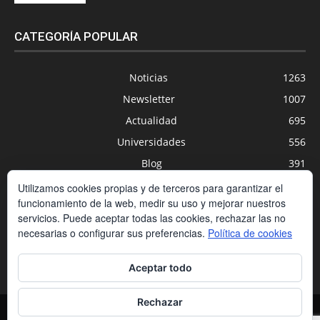
CATEGORÍA POPULAR
Noticias
1263
Newsletter
1007
Actualidad
695
Universidades
556
Blog
391
Agenda
254
Utilizamos cookies propias y de terceros para garantizar el
funcionamiento de la web, medir su uso y mejorar nuestros
Nuevas Tecnologías
200
servicios. Puede aceptar todas las cookies, rechazar las no
Estudios
188
necesarias o configurar sus preferencias.
Política de cookies
Centros Privados
169
Aceptar todo
Rechazar
Contacto
Condiciones de contratación
Política de cookies