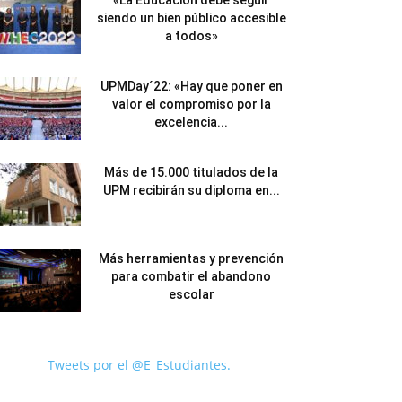
«La Educación debe seguir
siendo un bien público accesible
a todos»
UPMDay´22: «Hay que poner en
valor el compromiso por la
excelencia...
Más de 15.000 titulados de la
UPM recibirán su diploma en...
Más herramientas y prevención
para combatir el abandono
escolar
Tweets por el @E_Estudiantes.