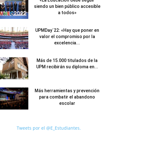
«La Educación debe seguir
siendo un bien público accesible
a todos»
UPMDay´22: «Hay que poner en
valor el compromiso por la
excelencia...
Más de 15.000 titulados de la
UPM recibirán su diploma en...
Más herramientas y prevención
para combatir el abandono
escolar
Tweets por el @E_Estudiantes.