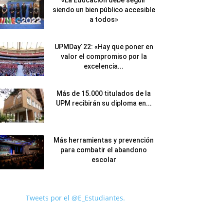
«La Educación debe seguir
siendo un bien público accesible
a todos»
UPMDay´22: «Hay que poner en
valor el compromiso por la
excelencia...
Más de 15.000 titulados de la
UPM recibirán su diploma en...
Más herramientas y prevención
para combatir el abandono
escolar
Tweets por el @E_Estudiantes.