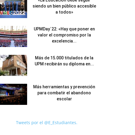
«La Educación debe seguir
siendo un bien público accesible
a todos»
UPMDay´22: «Hay que poner en
valor el compromiso por la
excelencia...
Más de 15.000 titulados de la
UPM recibirán su diploma en...
Más herramientas y prevención
para combatir el abandono
escolar
Tweets por el @E_Estudiantes.