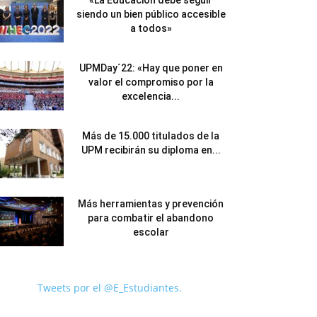
«La Educación debe seguir
siendo un bien público accesible
a todos»
UPMDay´22: «Hay que poner en
valor el compromiso por la
excelencia...
Más de 15.000 titulados de la
UPM recibirán su diploma en...
Más herramientas y prevención
para combatir el abandono
escolar
Tweets por el @E_Estudiantes.