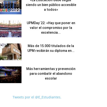
«La Educación debe seguir
siendo un bien público accesible
a todos»
UPMDay´22: «Hay que poner en
valor el compromiso por la
excelencia...
Más de 15.000 titulados de la
UPM recibirán su diploma en...
Más herramientas y prevención
para combatir el abandono
escolar
Tweets por el @E_Estudiantes.