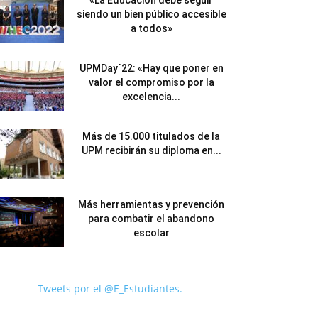
«La Educación debe seguir
siendo un bien público accesible
a todos»
UPMDay´22: «Hay que poner en
valor el compromiso por la
excelencia...
Más de 15.000 titulados de la
UPM recibirán su diploma en...
Más herramientas y prevención
para combatir el abandono
escolar
Tweets por el @E_Estudiantes.