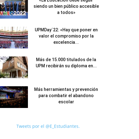
«La Educación debe seguir
siendo un bien público accesible
a todos»
UPMDay´22: «Hay que poner en
valor el compromiso por la
excelencia...
Más de 15.000 titulados de la
UPM recibirán su diploma en...
Más herramientas y prevención
para combatir el abandono
escolar
Tweets por el @E_Estudiantes.