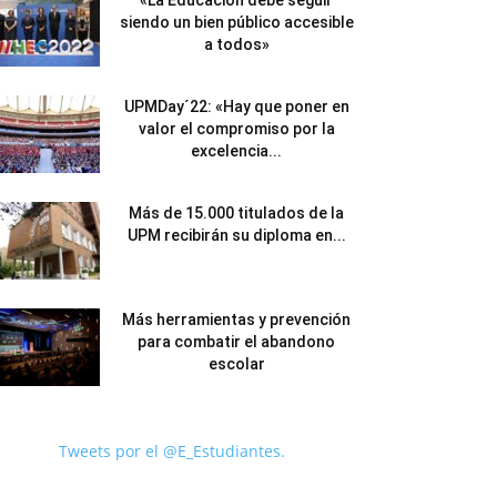
«La Educación debe seguir
siendo un bien público accesible
a todos»
UPMDay´22: «Hay que poner en
valor el compromiso por la
excelencia...
Más de 15.000 titulados de la
UPM recibirán su diploma en...
Más herramientas y prevención
para combatir el abandono
escolar
Tweets por el @E_Estudiantes.